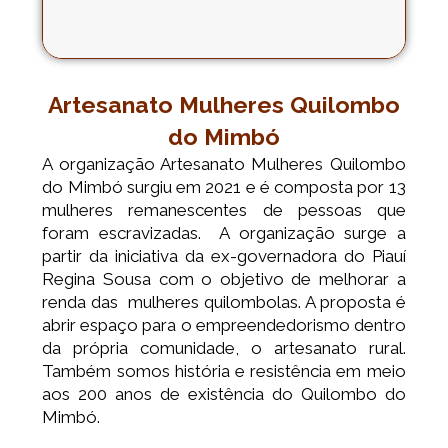
I
F
Y
n
a
o
s
c
u
t
e
t
a
b
u
g
o
b
Artesanato Mulheres Quilombo
r
o
e
a
k
do Mimbó
m
A organização Artesanato Mulheres Quilombo
do Mimbó surgiu em 2021 e é composta por 13
mulheres remanescentes de pessoas que
foram escravizadas. A organização surge a
partir da iniciativa da ex-governadora do Piauí
Regina Sousa com o objetivo de melhorar a
renda das mulheres quilombolas. A proposta é
abrir espaço para o empreendedorismo dentro
da própria comunidade, o artesanato rural.
Também somos história e resistência em meio
aos 200 anos de existência do Quilombo do
Mimbó.