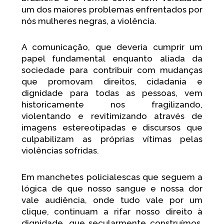
I
F
Y
um dos maiores problemas enfrentados por
n
a
o
s
c
u
nós mulheres negras, a violência.
t
e
t
a
b
u
g
o
b
A comunicação, que deveria cumprir um
r
o
e
papel fundamental enquanto aliada da
a
k
sociedade para contribuir com mudanças
m
que promovam direitos, cidadania e
dignidade para todas as pessoas, vem
historicamente nos fragilizando,
violentando e revitimizando através de
imagens estereotipadas e discursos que
culpabilizam as próprias vítimas pelas
violências sofridas.
Em manchetes policialescas que seguem a
lógica de que nosso sangue e nossa dor
vale audiência, onde tudo vale por um
clique, continuam a rifar nosso direito à
dignidade, que secularmente construímos.