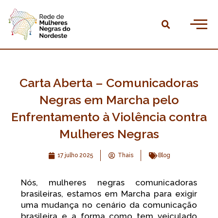
Ir
para
Pesqu
o
Home
conteúdo
Quem somos
Agendas
Carta Aberta – Comunicadoras
Publicações
Negras em Marcha pelo
Enfrentamento à Violência contra
Linha do tempo
Mulheres Negras
Observatório
17 julho 2025
Thais
Blog
Faça parte
Nós, mulheres negras comunicadoras
Dúvidas frequentes
brasileiras, estamos em Marcha para exigir
uma mudança no cenário da comunicação
Contatos
brasileira e a forma como tem veiculado