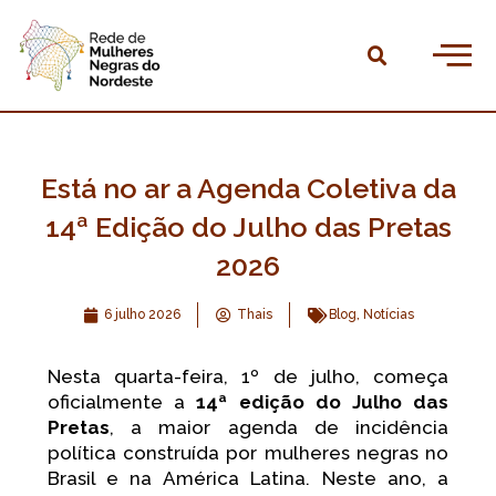
Ir
para
Pesqu
o
Home
conteúdo
Quem somos
Agendas
Está no ar a Agenda Coletiva da
Publicações
14ª Edição do Julho das Pretas
2026
Linha do tempo
6 julho 2026
Thais
Blog
,
Notícias
Observatório
Faça parte
Nesta quarta-feira, 1º de julho, começa
oficialmente a
14ª edição do Julho das
Dúvidas frequentes
Pretas
, a maior agenda de incidência
política construída por mulheres negras no
Contatos
Brasil e na América Latina. Neste ano, a