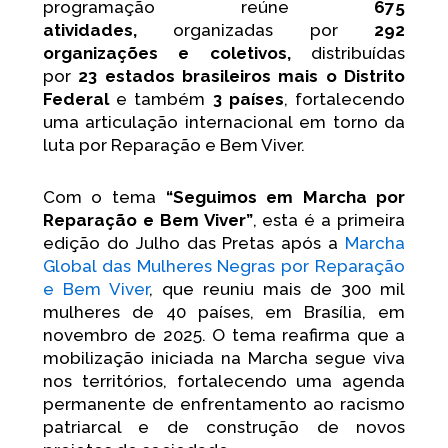
I
F
Y
programação reúne
675
n
a
o
atividades,
organizadas por
292
s
c
u
organizações e coletivos,
distribuídas
t
e
t
por
23 estados brasileiros mais o Distrito
a
b
u
g
o
b
Federal
e também
3 países
, fortalecendo
r
o
e
uma articulação internacional em torno da
a
k
luta por Reparação e Bem Viver.
m
Com o tema
“Seguimos em Marcha por
Reparação e Bem Viver”
, esta é a primeira
edição do Julho das Pretas após a
Marcha
Global das Mulheres Negras por Reparação
e Bem Viver
, que reuniu mais de 300 mil
mulheres de 40 países, em Brasília, em
novembro de 2025. O tema reafirma que a
mobilização iniciada na Marcha segue viva
nos territórios, fortalecendo uma agenda
permanente de enfrentamento ao racismo
patriarcal e de construção de novos