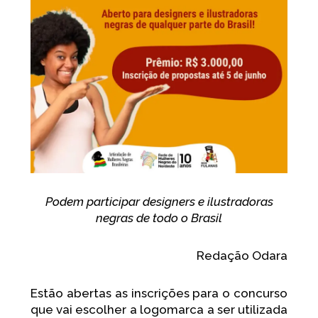
I
F
Y
n
a
o
s
c
u
t
e
t
a
b
u
g
o
b
r
o
e
a
k
m
Podem participar designers e ilustradoras
negras de todo o Brasil
Redação Odara
Estão abertas as inscrições para o concurso
que vai escolher a logomarca a ser utilizada