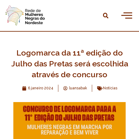
Ir
para
Pesqu
o
Home
conteúdo
Quem somos
Agendas
Logomarca da 11ª edição do
Publicações
Julho das Pretas será escolhida
através de concurso
Linha do tempo
6 janeiro 2024
luansabak
Notícias
Observatório
Faça parte
Dúvidas frequentes
Contatos