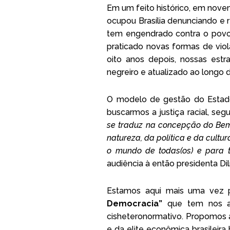
Em um feito histórico, em nove
ocupou Brasília denunciando e 
tem engendrado contra o povo
praticado novas formas de viol
oito anos depois, nossas estr
negreiro e atualizado ao longo da
O modelo de gestão do Estado 
buscarmos a justiça racial, s
se traduz na concepção do Bem V
natureza, da política e da cultu
o mundo de todas(os) e para t
audiência à então presidenta Di
Estamos aqui mais uma vez pa
Democracia”
que tem nos ap
cisheteronormativo. Propomos 
e da elite econômica brasileira