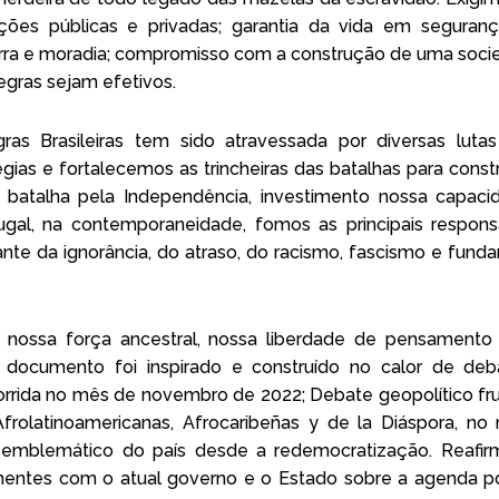
Faça parte
ções públicas e privadas; garantia da vida em segurança 
terra e moradia; compromisso com a construção de uma soc
Dúvidas frequentes
gras sejam efetivos.
Contatos
ras Brasileiras tem sido atravessada por diversas luta
égias e fortalecemos as trincheiras das batalhas para con
I
F
Y
n
a
o
 batalha pela Independência, investimento nossa capacida
s
c
u
tugal, na contemporaneidade, fomos as principais respon
t
e
t
a
b
u
ante da ignorância, do atraso, do racismo, fascismo e fund
g
o
b
r
o
e
a
k
m
e nossa força ancestral, nossa liberdade de pensamento 
 documento foi inspirado e construído no calor de deba
rrida no mês de novembro de 2022; Debate geopolítico frut
rolatinoamericanas, Afrocaribeñas y de la Diáspora, 
 emblemático do país desde a redemocratização. Reafirm
entes com o atual governo e o Estado sobre a agenda polí