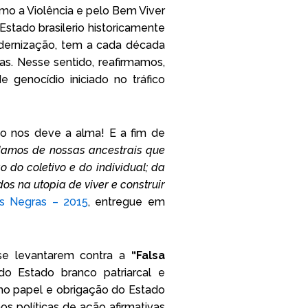
mo a Violência e pelo Bem Viver
stado brasilerio historicamente
dernização, tem a cada década
as. Nesse sentido, reafirmamos,
 genocídio iniciado no tráfico
ão nos deve a alma! E a fim de
damos de nossas ancestrais que
 do coletivo e do individual; da
os na utopia de viver e construir
s Negras – 2015
, entregue em
 se levantarem contra a
“Falsa
do Estado branco patriarcal e
mo papel e obrigação do Estado
os políticas de ação afirmativas