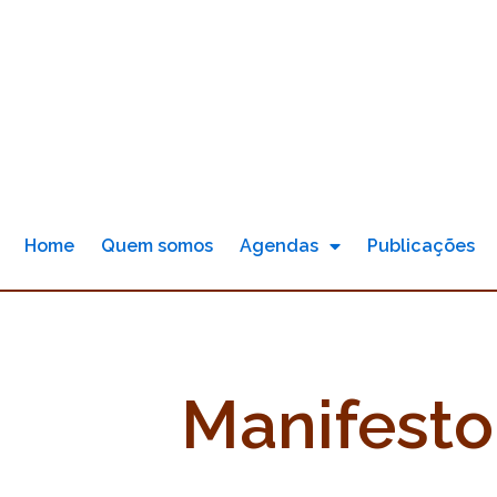
Ir
para
o
conteúdo
Home
Quem somos
Agendas
Publicações
Manifesto