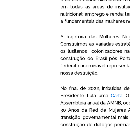
em todas as áreas de institui
nutricional; emprego e renda; 
e fundamentais das mulheres ne
A trajetória das Mulheres Neg
Construímos as variadas estrat
os lusitanos colonizadores na
construção do Brasil pós Por
federal o inominável represent
nossa destruição.
No final de 2022, imbuídas d
Presidente Lula uma
Carta
. O
Assembleia anual da AMNB, oco
30 Anos da Red de Mujeres Af
transição governamental mais
construção de diálogos perman