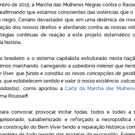
mbro de 2015, a Marcha das Mulheres Negras contra o Racis
reafirmando que estamos conscientes das violências que o E
 negro. Cenário devastador que, em uma dinâmica de mo
ação dos nossos direitos e atentando contra as nossas vid
atégias contínuas de reação a este projeto sistemático de
 história.
Home
brasileiro e o sistema capitalista estruturado nesta naç
Quem somos
eguimos marchando, carregando a
sabedoria milenar que her
iver, que funda e constitui as novas concepções de gestão
Agendas
ra, que estabelecem sentido e valor à nossa existência, calcad
odas(os)
… como apontou a
Carta da Marcha das Mulhere
Publicações
lma Rousseff.
Linha do tempo
ra convocar, provocar, incitar todas, todos e todes a
risionado, subalternizado e reforçado a necropolítica 
Observatório
a construção do Bem Viver tendo a reparação histórica co
 herdeira de todo legado das mazelas da escravidão. Exigim