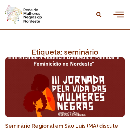
Ir
para
Pesqu
o
Home
conteúdo
Quem somos
Agendas
Etiqueta: seminário
Publicações
Linha do tempo
Observatório
Faça parte
Dúvidas frequentes
Contatos
Seminário Regional em São Luís (MA) discute